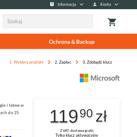
Informacja
Konto
Ochrona & Backup
1. Wybierz produkt
2. Zapłac
3. Zdobądź klucz
gie i łatwe w
119
90
zł
cych do 25
Z VAT, dostawa gratis
Tylko klucz aktywacyjny