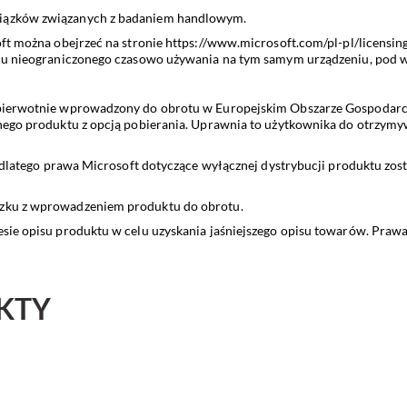
iązków związanych z badaniem handlowym.
ft można obejrzeć na stronie
https://www.microsoft.com/pl-pl/licensin
lu nieograniczonego czasowo używania na tym samym urządzeniu, pod wa
pierwotnie wprowadzony do obrotu w Europejskim Obszarze Gospodarcz
ego produktu z opcją pobierania. Uprawnia to użytkownika do otrzymywan
 dlatego prawa Microsoft dotyczące wyłącznej dystrybucji produktu zos
zku z wprowadzeniem produktu do obrotu.
sie opisu produktu w celu uzyskania jaśniejszego opisu towarów. Praw
KTY