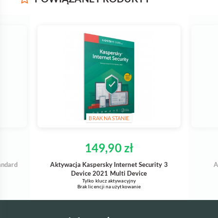
BRAK NA STANIE
149,90 zł
andard
Aktywacja Kaspersky Internet Security 3
A
Device 2021 Multi Device
Tylko klucz aktywacyjny
Brak licencji na użytkowanie