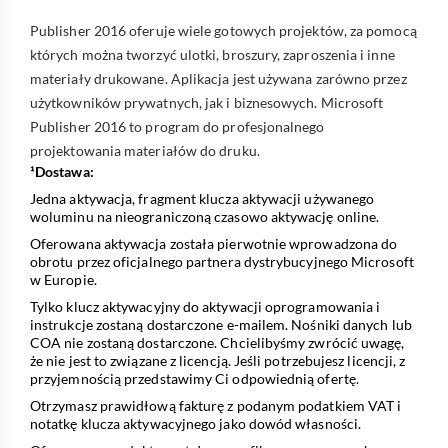
Publisher 2016 oferuje wiele gotowych projektów, za pomocą
których można tworzyć ulotki, broszury, zaproszenia i inne
materiały drukowane. Aplikacja jest używana zarówno przez
użytkowników prywatnych, jak i biznesowych. Microsoft
Publisher 2016 to program do profesjonalnego
projektowania materiałów do druku.
¹Dostawa:
Jedna aktywacja, fragment klucza aktywacji używanego
woluminu na nieograniczoną czasowo aktywację online.
Oferowana aktywacja została pierwotnie wprowadzona do
obrotu przez oficjalnego partnera dystrybucyjnego Microsoft
w Europie.
Tylko klucz aktywacyjny do aktywacji oprogramowania i
instrukcje zostaną dostarczone e-mailem. Nośniki danych lub
COA nie zostaną dostarczone. Chcielibyśmy zwrócić uwagę,
że nie jest to związane z licencją. Jeśli potrzebujesz licencji, z
przyjemnością przedstawimy Ci odpowiednią ofertę.
Otrzymasz prawidłową fakturę z podanym podatkiem VAT i
notatkę klucza aktywacyjnego jako dowód własności.