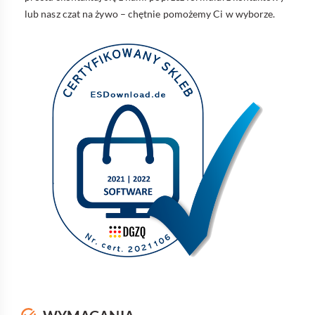
lub nasz czat na żywo – chętnie pomożemy Ci w wyborze.