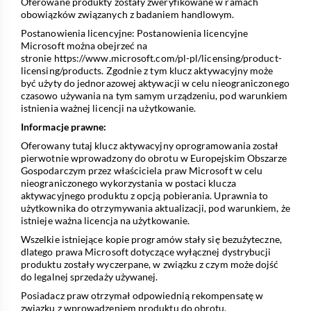
Oferowane produkty zostały zweryfikowane w ramach
obowiązków związanych z badaniem handlowym.
Postanowienia licencyjne: Postanowienia licencyjne
Microsoft można obejrzeć na
stronie
https://www.microsoft.com/pl-pl/licensing/product-
licensing/products
. Zgodnie z tym klucz aktywacyjny może
być użyty do jednorazowej aktywacji w celu nieograniczonego
czasowo używania na tym samym urządzeniu, pod warunkiem
istnienia ważnej licencji na użytkowanie.
Informacje prawne:
Oferowany tutaj klucz aktywacyjny oprogramowania został
pierwotnie wprowadzony do obrotu w Europejskim Obszarze
Gospodarczym przez właściciela praw Microsoft w celu
nieograniczonego wykorzystania w postaci klucza
aktywacyjnego produktu z opcją pobierania. Uprawnia to
użytkownika do otrzymywania aktualizacji, pod warunkiem, że
istnieje ważna licencja na użytkowanie.
Wszelkie istniejące kopie programów stały się bezużyteczne,
dlatego prawa Microsoft dotyczące wyłącznej dystrybucji
produktu zostały wyczerpane, w związku z czym może dojść
do legalnej sprzedaży używanej.
Posiadacz praw otrzymał odpowiednią rekompensatę w
związku z wprowadzeniem produktu do obrotu.