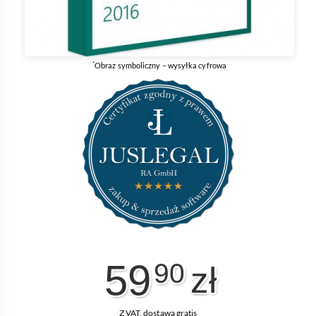
*
Obraz symboliczny – wysyłka cyfrowa
59
90
zł
Z VAT, dostawa gratis