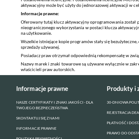
aktywacyjny może być użyty do jednorazowej aktywacji w ce
Informacje prawne:
Oferowany tutaj klucz aktywacyjny oprogramowania został 
nieograniczonego wykorzystania w postaci klucza aktywacyjn
na użytkowanie.
Wszelkie istniejące kopie programów stały się bezużyteczne,
sprzedaży używanej.
Posiadacz praw otrzymał odpowiednią rekompensatę w zwią
Nazwy marek i znaki towarowe są używane wyłącznie w zakre
właścicieli praw autorskich.
Informacje prawne
Produkty i
NASZE CERTYFIKATY I ZNAKI JAKOŚCI - DLA
30-DNIOWA POL
TWOJEGO BEZPIECZEŃSTWA
REJESTRACJA DE
SKONTAKTUJ SIĘ Z NAMI
PŁATNOŚĆ I DOS
INFORMACJE PRAWNE
PRAWO DO ODSTĄ
POLITYKA PRYWATNOŚCI