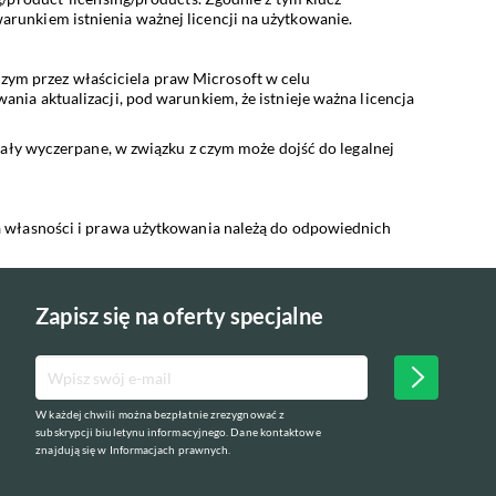
runkiem istnienia ważnej licencji na użytkowanie.
ym przez właściciela praw Microsoft w celu
ia aktualizacji, pod warunkiem, że istnieje ważna licencja
tały wyczerpane, w związku z czym może dojść do legalnej
a własności i prawa użytkowania należą do odpowiednich
Zapisz się na oferty specjalne
W każdej chwili można bezpłatnie zrezygnować z
subskrypcji biuletynu informacyjnego. Dane kontaktowe
znajdują się w Informacjach prawnych.