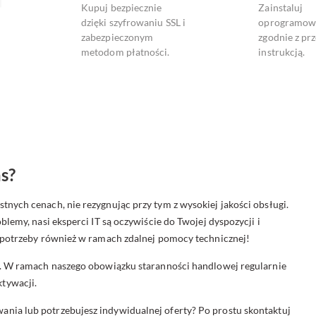
Kupuj bezpiecznie
Zainstaluj
dzięki szyfrowaniu SSL i
oprogramow
zabezpieczonym
zgodnie z pr
metodom płatności.
instrukcją.
s?
nych cenach, nie rezygnując przy tym z wysokiej jakości obsługi.
lemy, nasi eksperci IT są oczywiście do Twojej dyspozycji i
e potrzeby również w ramach zdalnej pomocy technicznej!
e. W ramach naszego obowiązku staranności handlowej regularnie
tywacji.
nia lub potrzebujesz indywidualnej oferty? Po prostu skontaktuj