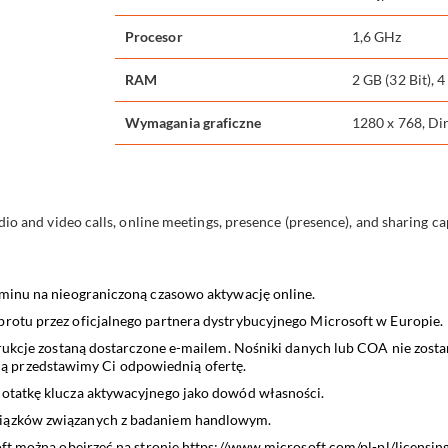
Procesor
1,6 GHz
RAM
2 GB (32 Bit), 4
Wymagania graficzne
1280 x 768, D
o and video calls, online meetings, presence (presence), and sharing capa
minu na nieograniczoną czasowo aktywację online.
otu przez oficjalnego partnera dystrybucyjnego Microsoft w Europie.
ukcje zostaną dostarczone e-mailem. Nośniki danych lub COA nie zostan
ścią przedstawimy Ci odpowiednią ofertę.
otatkę klucza aktywacyjnego jako dowód własności.
iązków związanych z badaniem handlowym.
ft można obejrzeć na stronie
https://www.microsoft.com/pl-pl/licensin