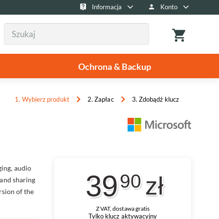
Informacja
Konto
Ochrona & Backup
1. Wybierz produkt
2. Zapłac
3. Zdobądź klucz
ing, audio
39
90
zł
 and sharing
rsion of the
Z VAT, dostawa gratis
Tylko klucz aktywacyjny