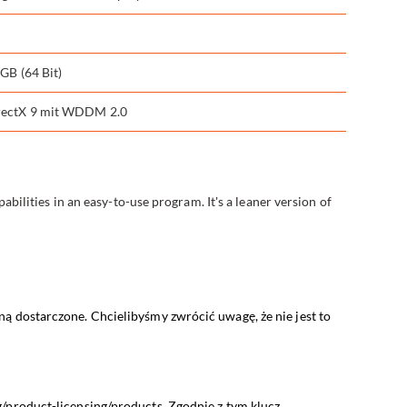
 GB (64 Bit)
irectX 9 mit WDDM 2.0
bilities in an easy-to-use program. It's a leaner version of
ą dostarczone. Chcielibyśmy zwrócić uwagę, że nie jest to
g/product-licensing/products
. Zgodnie z tym klucz