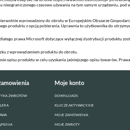
lu nieograniczonego czasowo używania na tym samym urządzeniu, pod wa
pierwotnie wprowadzony do obrotu w Europejskim Obszarze Gospodarcz
ego produktu z opcją pobierania. Uprawnia to użytkownika do otrzymywan
 dlatego prawa Microsoft dotyczące wyłącznej dystrybucji produktu zos
zku z wprowadzeniem produktu do obrotu.
sie opisu produktu w celu uzyskania jaśniejszego opisu towarów. Praw
 zamowienia
Moje konto
ITYKA ZWROTÓW
DOWNLOADS
ALERA
KLUCZE AKTYWACYJNE
TAWA
MOJE ZAMÓWIENIA
PIENIA
MOJE ZWROTY