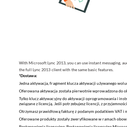
With Microsoft Lync 2013, you can use instant messaging, audi
the full Lync 2013 client with the same basic features.
¹Dostawa:
Jedna aktywacja, fragment klucza aktywacji używanego wolu
Oferowana aktywacja została pierwotnie wprowadzona do obr
Tylko klucz aktywacyjny do aktywacji oprogramowania i instr
związane z licencją. Jeśli potrzebujesz licencji, z przyjemno
Otrzymasz prawidłową fakturę z podanym podatkiem VAT i n
Oferowane produkty zostały zweryfikowane w ramach obow
Postanowienia licencyjne: Postanowienia licencyjne Microso